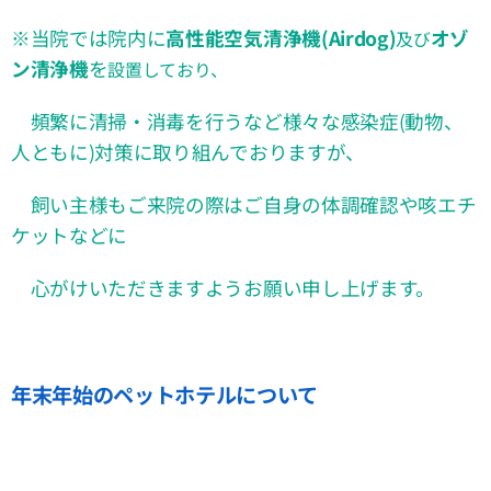
※当院では院内に
高性能空気清浄機(Airdog)
オゾ
及び
ン清浄機
を
設置しており、
頻繁に清掃・消毒を行うなど様々な感染症(動物、
人ともに)対策に取り組んでおりますが、
飼い主様も
ご来院の際はご自身の体調確認や
咳エチ
ケットなどに
心がけいただきますようお願い申し上げます。
年末年始のペットホテルについて
2025年末より諸般の事情により、年末年始のペットホテル
業務を停止させていただくこととなりました。