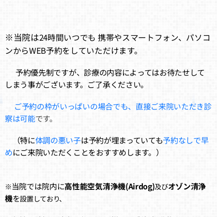
※当院は
24時間いつでも 携帯やスマートフォン、パソコ
ンからWEB予約をしていただけます。
予約優先制ですが、診療の内容によってはお待たせして
しまう事がございます。ご了承ください。
ご予約の枠がいっぱいの場合でも、直接ご来院いただき診
察は可能
です。
（特に
体調の悪い子
は予約が埋まっていても
予約なしで早
め
にご来院いただくことをおすすめします。）
当院では院内に
高性能空気清浄機(Airdog)
オゾン清浄
※
及び
機
を
設置しており、